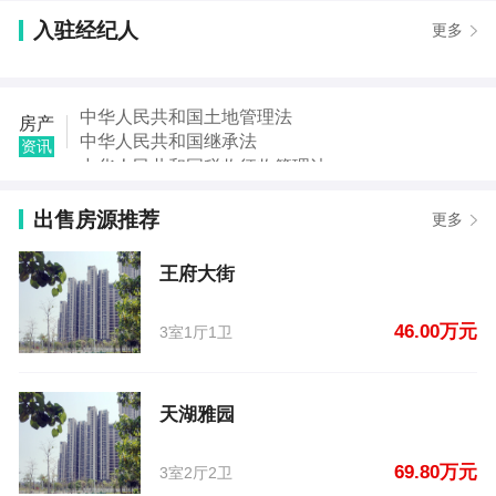
【徐先生】发布了【中旁边水云巷小区】的租房信息
入驻经纪人
【林姐】发布了【温州城商贸步行街】的租房信息
更多
【刘先生】发布了【龙祥西隔壁】的租房信息
【易振枫】发布了【王府大街】的二手房信息
【张云燕】发布了【天湖雅园】的二手房信息
中华人民共和国土地管理法
房产
【李杰】发布了【老罗高北天元社区北隔】的二手房
中华人民共和国继承法
资讯
信息
中华人民共和国税收征收管理法
【李静】发布了【行政中路梅塆市场北6】的二手房信
中华人民共和国城市房地产管理法
息
中华人民共和国契税法
出售房源推荐
更多
【李丹】发布了【东大街大钟花园路东港】的二手房
中华人民共和国城市维护建设税法
信息
中华人民共和国国家赔偿法
王府大街
中华人民共和国城乡规划法
46.00万元
3室1厅1卫
天湖雅园
69.80万元
3室2厅2卫