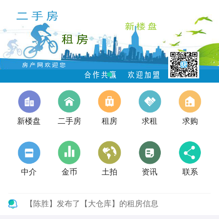
新楼盘
二手房
租房
求租
求购
中介
金币
土拍
资讯
联系
【陈胜】发布了【大仓库】的租房信息
【张先生】发布了【罗山新都铭苑一期】的租房信息