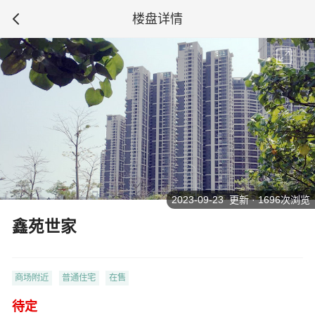
楼盘详情
2023-09-23 更新 · 1696次浏览
鑫苑世家
商场附近
普通住宅
在售
待定